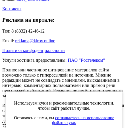
Контакты
Реклама на портале:
Тел: 8 (8332) 42-46-12
Email:
reklama@kirov.online
Политика конфиденциальности
Услуги хостинга предоставлены:
ПАО "Ростелеком"
Полное или частичное цитирование материалов сайта
возможно только с гиперссылкой на источник. Мнение
редакции может не совпадать с мнениями, высказанными в
интервью, комментариях пользователей или прямой речи
персонажей публикаций. Редакция не несёт ответственности
за текст комментариев читателей.
Используем куки и рекомендательные технологии,
Интернет-портал Kirov.online зарегистрирован в Федеральной
чтобы сайт работал лучше.
службе по надзору в сфере связи, информационных
технологий и массовых коммуникаций (Роскомнадзор) 5
Оставаясь с нами, вы
соглашаетесь на использование
декабря 2019 года. Регистрационный номер ЭЛ № ФС 77 -
файлов куки.
77189.