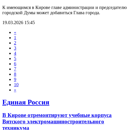
К имеющимся в Кирове главе администрации и председателю
городской Думы может добавиться Глава города.
19.03.2026 15:45
«
1
2
3
4
5
6
7
8
9
10
»
Единая Россия
В Кирове отремонтируют учебные корпуса
Вятского электромашиностроительного
техникума