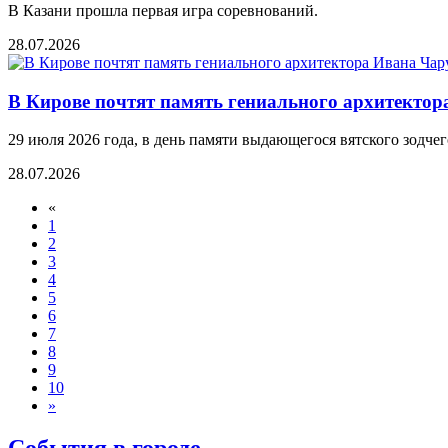
В Казани прошла первая игра соревнований.
28.07.2026
В Кирове почтят память гениального архитекто
29 июля 2026 года, в день памяти выдающегося вятского зодче
28.07.2026
«
1
2
3
4
5
6
7
8
9
10
»