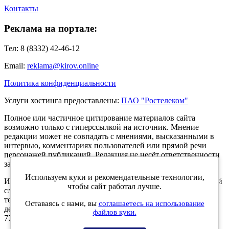
Контакты
Реклама на портале:
Тел: 8 (8332) 42-46-12
Email:
reklama@kirov.online
Политика конфиденциальности
Услуги хостинга предоставлены:
ПАО "Ростелеком"
Полное или частичное цитирование материалов сайта
возможно только с гиперссылкой на источник. Мнение
редакции может не совпадать с мнениями, высказанными в
интервью, комментариях пользователей или прямой речи
персонажей публикаций. Редакция не несёт ответственности
за текст комментариев читателей.
Используем куки и рекомендательные технологии,
Интернет-портал Kirov.online зарегистрирован в Федеральной
чтобы сайт работал лучше.
службе по надзору в сфере связи, информационных
технологий и массовых коммуникаций (Роскомнадзор) 5
Оставаясь с нами, вы
соглашаетесь на использование
декабря 2019 года. Регистрационный номер ЭЛ № ФС 77 -
файлов куки.
77189.