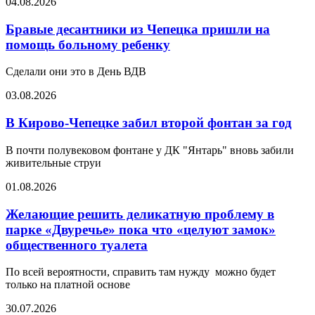
04.08.2026
Бравые десантники из Чепецка пришли на
помощь больному ребенку
Сделали они это в День ВДВ
03.08.2026
В Кирово-Чепецке забил второй фонтан за год
В почти полувековом фонтане у ДК "Янтарь" вновь забили
живительные струи
01.08.2026
Желающие решить деликатную проблему в
парке «Двуречье» пока что «целуют замок»
общественного туалета
По всей вероятности, справить там нужду можно будет
только на платной основе
30.07.2026