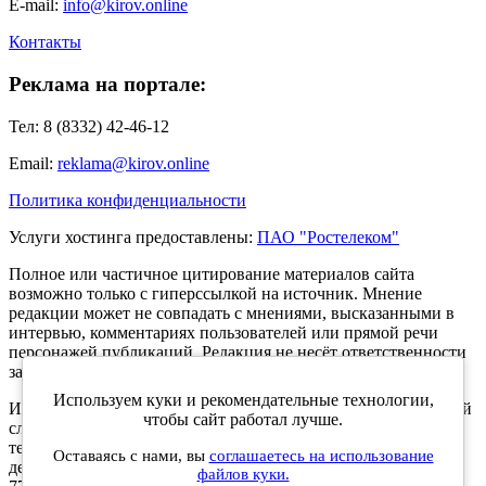
E-mail:
info@kirov.online
Контакты
Реклама на портале:
Тел: 8 (8332) 42-46-12
Email:
reklama@kirov.online
Политика конфиденциальности
Услуги хостинга предоставлены:
ПАО "Ростелеком"
Полное или частичное цитирование материалов сайта
возможно только с гиперссылкой на источник. Мнение
редакции может не совпадать с мнениями, высказанными в
интервью, комментариях пользователей или прямой речи
персонажей публикаций. Редакция не несёт ответственности
за текст комментариев читателей.
Используем куки и рекомендательные технологии,
Интернет-портал Kirov.online зарегистрирован в Федеральной
чтобы сайт работал лучше.
службе по надзору в сфере связи, информационных
технологий и массовых коммуникаций (Роскомнадзор) 5
Оставаясь с нами, вы
соглашаетесь на использование
декабря 2019 года. Регистрационный номер ЭЛ № ФС 77 -
файлов куки.