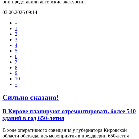
они представили авторские экскурсии.
03.06.2026 09:14
«
1
2
3
4
5
6
7
8
9
10
»
Сильно сказано!
В Кирове планируют отремонтировать более 540
зданий в год 650-летия
В ходе оперативного совещания у губернатора Кировской
области обсуждались мероприятия в преддверии 650-летия