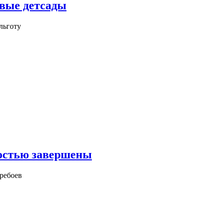
овые детсады
льготу
ностью завершены
ребоев