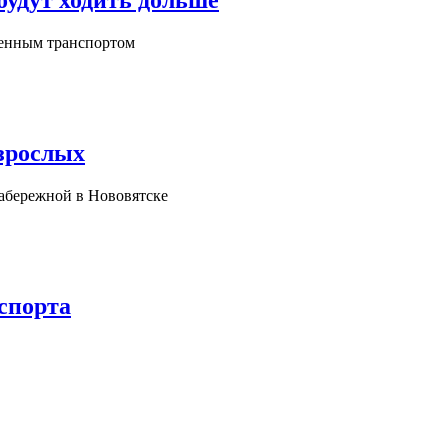
будут ходить дольше
венным транспортом
взрослых
набережной в Нововятске
спорта