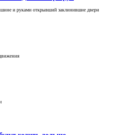
ашине и руками открывший заклинившие двери
 движения
и