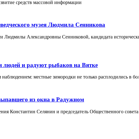
азвитие средств массовой информации
еведческого музея Людмила Сенникова
ти Людмилы Александровны Сенниковой, кандидата исторически
я людей и радуют рыбаков на Вятке
наблюдением: местные зимородки не только расплодились в боль
выпавшего из окна в Радужном
ления Константин Селянин и председатель Общественного сове