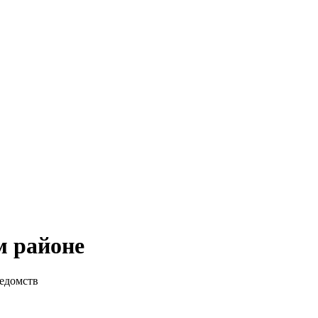
м районе
ведомств