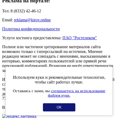
Реклама на портале:
Тел: 8 (8332) 42-46-12
Email:
reklama@kirov.online
Политика конфиденциальности
Услуги хостинга предоставлены:
ПАО "Ростелеком"
Полное или частичное цитирование материалов сайта
возможно только с гиперссылкой на источник. Мнение
редакции может не совпадать с мнениями, высказанными в
интервью, комментариях пользователей или прямой речи
персонажей публикаций. Редакция не несёт ответственности
за текст комментариев читателей.
Используем куки и рекомендательные технологии,
Интернет-портал Kirov.online зарегистрирован в Федеральной
чтобы сайт работал лучше.
службе по надзору в сфере связи, информационных
технологий и массовых коммуникаций (Роскомнадзор) 5
Оставаясь с нами, вы
соглашаетесь на использование
декабря 2019 года. Регистрационный номер ЭЛ № ФС 77 -
файлов куки.
77189.
Возрастное ограничение 12+
OK