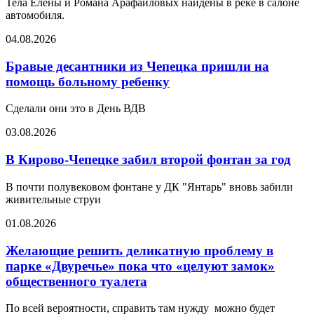
Тела Елены и Романа Арафайловых найдены в реке в салоне
автомобиля.
04.08.2026
Бравые десантники из Чепецка пришли на
помощь больному ребенку
Сделали они это в День ВДВ
03.08.2026
В Кирово-Чепецке забил второй фонтан за год
В почти полувековом фонтане у ДК "Янтарь" вновь забили
живительные струи
01.08.2026
Желающие решить деликатную проблему в
парке «Двуречье» пока что «целуют замок»
общественного туалета
По всей вероятности, справить там нужду можно будет