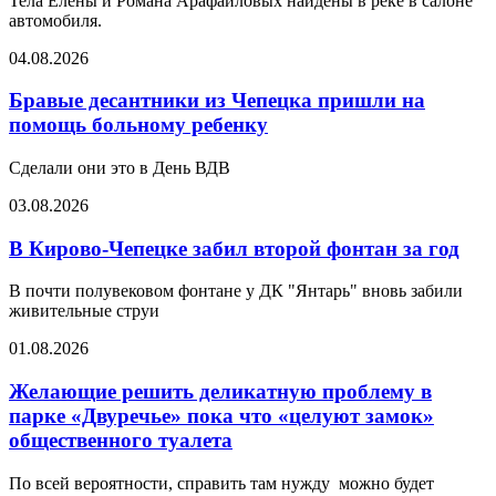
Тела Елены и Романа Арафайловых найдены в реке в салоне
автомобиля.
04.08.2026
Бравые десантники из Чепецка пришли на
помощь больному ребенку
Сделали они это в День ВДВ
03.08.2026
В Кирово-Чепецке забил второй фонтан за год
В почти полувековом фонтане у ДК "Янтарь" вновь забили
живительные струи
01.08.2026
Желающие решить деликатную проблему в
парке «Двуречье» пока что «целуют замок»
общественного туалета
По всей вероятности, справить там нужду можно будет