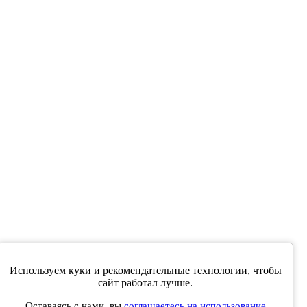
Используем куки и рекомендательные технологии, чтобы
е совпадать с мнениями, высказанными в интервью,
сайт работал лучше.
ев читателей.
Оставаясь с нами, вы
соглашаетесь на использование