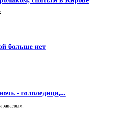
 роликом, снятым в Кирове
5
ой больше нет
чь - гололедица,...
Караваевым.