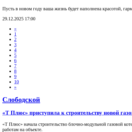
Пусть в новом году ваша жизнь будет наполнена красотой, гар
29.12.2025 17:00
«
1
2
3
4
5
6
7
8
9
10
»
Слободской
«Т Плюс» приступила к строительству новой газ
«Т Плюс» начала строительство блочно-модульной газовой коте
работам на объекте.