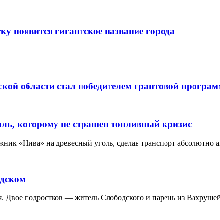
тку появится гигантское название города
кой области стал победителем грантовой програм
иль, которому не страшен топливный кризис
жник «Нива» на древесный уголь, сделав транспорт абсолютно 
одском
ия. Двое подростков — житель Слободского и парень из Вахрушей