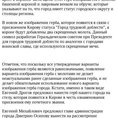
башенной короной и лавровым венком на обруче, которые
указывают на то, что город имеет статус городского округу и
столицы региона.
В новом же изображении герба, которое появится в связи с
присвоением Кирову статуса "Город трудовой доблести", к
короне будут добавлены два скрещенных молота. Данный
символ разработан Геральдическим советом при Президенте
для городов трудовой доблести по аналогии с городами
воинской славы, где используются скрещенные мечи.
Отметим, что поскольку все утвержденные варианты
изображения герба являются равнозначными, появление
варианта изображения герба с молотами не делает
неактуальными ранее сделанные изображения герба, и не
делает обязательным использование нового варианта
изображения герба города. Кстати, именно в таком виде
Евгений Дрогов предложил нанести герб нашего города на
стелу, которая появится в Кирове в честь ознаменования
присвоения ему почетного звания.
Евгений Михайлович предложил главе администрации
города Дмитрию Осипову вынести на рассмотрение