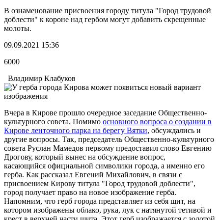
В ознаменование присвоения городу титула "Город трудовой
доблести" к короне над гербом могут добавить скрещенные
молоты.
09.09.2021 15:36
6000
Владимир Клабуков
Вчера в Кирове прошло очередное заседание Общественно-
культурного совета. Помимо
основного вопроса о создании в
Кирове ленточного парка на берегу Вятки
, обсуждались и
другие вопросы. Так, председатель Общественно-культурного
совета Руслан Мамедов первому предоставил слово Евгению
Дрогову, который вынес на обсуждение вопрос,
касающийся официальной символики города, а именно его
герба. Как рассказал Евгений Михайлович, в связи с
присвоением Кирову титула "Город трудовой доблести",
город получает право на новое изображение герба.
Напомним, что герб города представляет из себя щит, на
котором изображены облако, рука, лук с натянутой тетивой и
крест в верхней части щита. Этот герб изображается с золотой