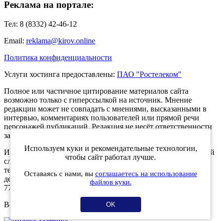
Реклама на портале:
Тел: 8 (8332) 42-46-12
Email:
reklama@kirov.online
Политика конфиденциальности
Услуги хостинга предоставлены:
ПАО "Ростелеком"
Полное или частичное цитирование материалов сайта
возможно только с гиперссылкой на источник. Мнение
редакции может не совпадать с мнениями, высказанными в
интервью, комментариях пользователей или прямой речи
персонажей публикаций. Редакция не несёт ответственности
за текст комментариев читателей.
Используем куки и рекомендательные технологии,
Интернет-портал Kirov.online зарегистрирован в Федеральной
чтобы сайт работал лучше.
службе по надзору в сфере связи, информационных
технологий и массовых коммуникаций (Роскомнадзор) 5
Оставаясь с нами, вы
соглашаетесь на использование
декабря 2019 года. Регистрационный номер ЭЛ № ФС 77 -
файлов куки.
77189.
Возрастное ограничение 12+
OK