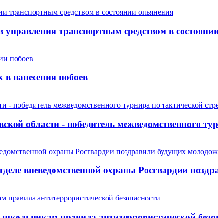
 управлении транспортным средством в состояни
 в нанесении побоев
ой области - победитель межведомственного турн
отделе вневедомственной охраны Росгвардии позд
 школьникам правила антитеррористической безо