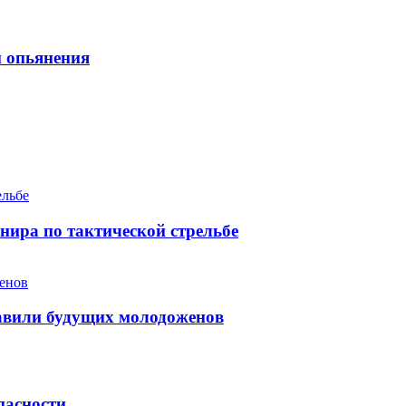
и опьянения
ира по тактической стрельбе
равили будущих молодоженов
пасности