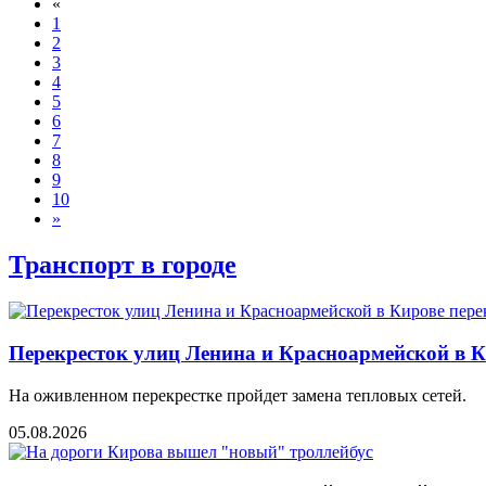
«
1
2
3
4
5
6
7
8
9
10
»
Транспорт в городе
Перекресток улиц Ленина и Красноармейской в 
На оживленном перекрестке пройдет замена тепловых сетей.
05.08.2026