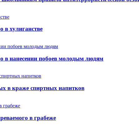
о в хулиганстве
го в нанесении побоев молодым людям
ых в краже спиртных напитков
реваемого в грабеже