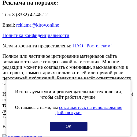
Реклама на портале:
Тел: 8 (8332) 42-46-12
Email:
reklama@kirov.online
Политика конфиденциальности
Услуги хостинга предоставлены:
ПАО "Ростелеком"
Полное или частичное цитирование материалов сайта
возможно только с гиперссылкой на источник. Мнение
редакции может не совпадать с мнениями, высказанными в
интервью, комментариях пользователей или прямой речи
персонажей публикаций. Редакция не несёт ответственности
за текст комментариев читателей.
Используем куки и рекомендательные технологии,
Интернет-портал Kirov.online зарегистрирован в Федеральной
чтобы сайт работал лучше.
службе по надзору в сфере связи, информационных
технологий и массовых коммуникаций (Роскомнадзор) 5
Оставаясь с нами, вы
соглашаетесь на использование
декабря 2019 года. Регистрационный номер ЭЛ № ФС 77 -
файлов куки.
77189.
Возрастное ограничение 12+
OK