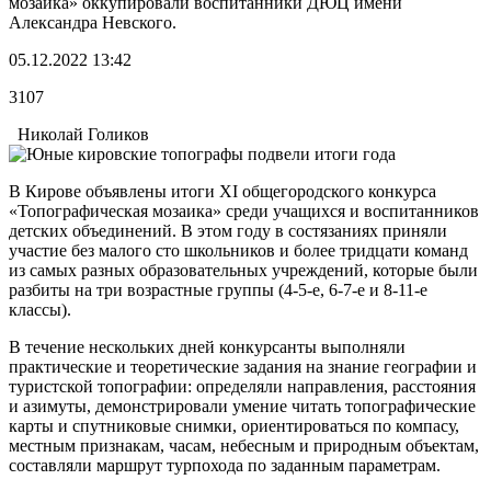
мозаика» оккупировали воспитанники ДЮЦ имени
Александра Невского.
05.12.2022 13:42
3107
Николай Голиков
В Кирове объявлены итоги XI общегородского конкурса
«Топографическая мозаика» среди учащихся и воспитанников
детских объединений. В этом году в состязаниях приняли
участие без малого сто школьников и более тридцати команд
из самых разных образовательных учреждений, которые были
разбиты на три возрастные группы (4-5-е, 6-7-е и 8-11-е
классы).
В течение нескольких дней конкурсанты выполняли
практические и теоретические задания на знание географии и
туристской топографии: определяли направления, расстояния
и азимуты, демонстрировали умение читать топографические
карты и спутниковые снимки, ориентироваться по компасу,
местным признакам, часам, небесным и природным объектам,
составляли маршрут турпохода по заданным параметрам.