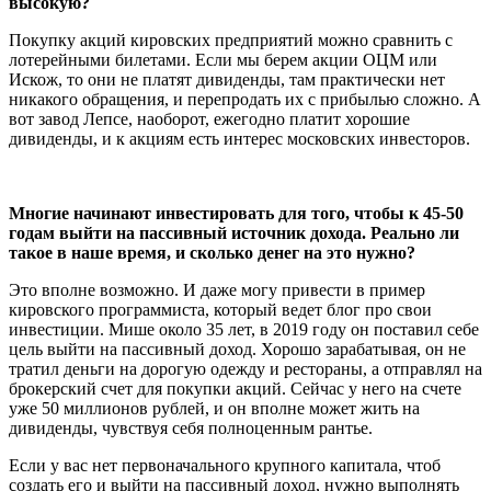
высокую?
Покупку акций кировских предприятий можно сравнить с
лотерейными билетами. Если мы берем акции ОЦМ или
Искож, то они не платят дивиденды, там практически нет
никакого обращения, и перепродать их с прибылью сложно. А
вот завод Лепсе, наоборот, ежегодно платит хорошие
дивиденды, и к акциям есть интерес московских инвесторов.
Многие начинают инвестировать для того, чтобы к 45-50
годам выйти на пассивный источник дохода. Реально ли
такое в наше время, и сколько денег на это нужно?
Это вполне возможно. И даже могу привести в пример
кировского программиста, который ведет блог про свои
инвестиции. Мише около 35 лет, в 2019 году он поставил себе
цель выйти на пассивный доход. Хорошо зарабатывая, он не
тратил деньги на дорогую одежду и рестораны, а отправлял на
брокерский счет для покупки акций. Сейчас у него на счете
уже 50 миллионов рублей, и он вполне может жить на
дивиденды, чувствуя себя полноценным рантье.
Если у вас нет первоначального крупного капитала, чтоб
создать его и выйти на пассивный доход, нужно выполнять