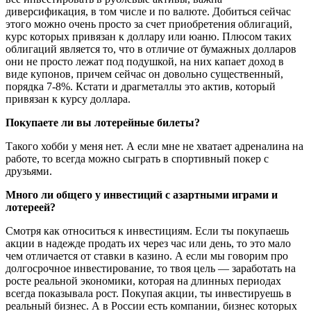
диверсификация, в том числе и по валюте. Добиться сейчас
этого можно очень просто за счет приобретения облигаций,
курс которых привязан к доллару или юаню. Плюсом таких
облигаций является то, что в отличие от бумажных долларов
они не просто лежат под подушкой, на них капает доход в
виде купонов, причем сейчас он довольно существенный,
порядка 7-8%. Кстати и драгметаллы это актив, который
привязан к курсу доллара.
Покупаете ли вы лотерейные билеты?
Такого хобби у меня нет. А если мне не хватает адреналина на
работе, то всегда можно сыграть в спортивный покер с
друзьями.
Много ли общего у инвестиций с азартными играми и
лотереей?
Смотря как относиться к инвестициям. Если ты покупаешь
акции в надежде продать их через час или день, то это мало
чем отличается от ставки в казино. А если мы говорим про
долгосрочное инвестирование, то твоя цель — заработать на
росте реальной экономики, которая на длинных периодах
всегда показывала рост. Покупая акции, ты инвестируешь в
реальный бизнес. А в России есть компании, бизнес которых