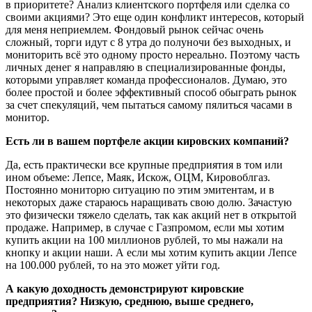
в приоритете? Анализ клиентского портфеля или сделка со
своими акциями? Это еще один конфликт интересов, который
для меня неприемлем. Фондовый рынок сейчас очень
сложный, торги идут с 8 утра до полуночи без выходных, и
мониторить всё это одному просто нереально. Поэтому часть
личных денег я направляю в специализированные фонды,
которыми управляет команда профессионалов. Думаю, это
более простой и более эффективный способ обыграть рынок
за счет спекуляций, чем пытаться самому пялиться часами в
монитор.
Есть ли в вашем портфеле акции кировских компаний?
Да, есть практически все крупные предприятия в том или
ином объеме: Лепсе, Маяк, Искож, ОЦМ, Кировоблгаз.
Постоянно мониторю ситуацию по этим эмитентам, и в
некоторых даже стараюсь наращивать свою долю. Зачастую
это физически тяжело сделать, так как акций нет в открытой
продаже. Например, в случае с Газпромом, если мы хотим
купить акции на 100 миллионов рублей, то мы нажали на
кнопку и акции наши. А если мы хотим купить акции Лепсе
на 100.000 рублей, то на это может уйти год.
А какую доходность демонстрируют кировские
предприятия? Низкую, среднюю, выше среднего,