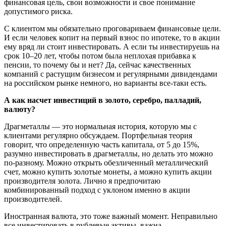
финансовая цель, свои возможности и свое понимание
допустимого риска.
С клиентом мы обязательно проговариваем финансовые цели.
И если человек копит на первый взнос по ипотеке, то в акции
ему вряд ли стоит инвестировать. А если ты инвестируешь на
срок 10–20 лет, чтобы потом была неплохая прибавка к
пенсии, то почему бы и нет? Да, сейчас качественных
компаний с растущим бизнесом и регулярными дивидендами
на российском рынке немного, но варианты все-таки есть.
А как насчет инвестиций в золото, серебро, палладий,
валюту?
Драгметаллы — это нормальная история, которую мы с
клиентами регулярно обсуждаем. Портфельная теория
говорит, что определенную часть капитала, от 5 до 15%,
разумно инвестировать в драгметаллы, но делать это можно
по-разному. Можно открыть обезличенный металлический
счет, можно купить золотые монеты, а можно купить акции
производителя золота. Лично я предпочитаю
комбинированный подход с уклоном именно в акции
производителей.
Иностранная валюта, это тоже важный момент. Неправильно
все инвестировать в рублевые активы, важна