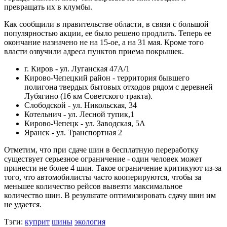
превращать их в клумбы.
Как сообщили в правительстве области, в связи с большой
популярностью акции, ее было решено продлить. Теперь ее
окончание назначено не на 15-ое, а на 31 мая. Кроме того
власти озвучили адреса пунктов приема покрышек.
г. Киров - ул. Луганская 47А/1
Кирово-Чепецкий район - территория бывшего
полигона твердых бытовых отходов рядом с деревней
Лубягино (16 км Советского тракта).
Слободской - ул. Никольская, 34
Котельнич - ул. Лесной тупик,1
Кирово-Чепецк - ул. Заводская, 5А
Яранск - ул. Транспортная 2
Отметим, что при сдаче шин в бесплатную переработку
существует серьезное ограничение - один человек может
принести не более 4 шин. Такое ограничение критикуют из-за
того, что автомобилисты часто кооперируются, чтобы за
меньшее количество рейсов вывезти максимальное
количество шин. В результате оптимизировать сдачу шин им
не удается.
Тэги:
куприт
шины
экология