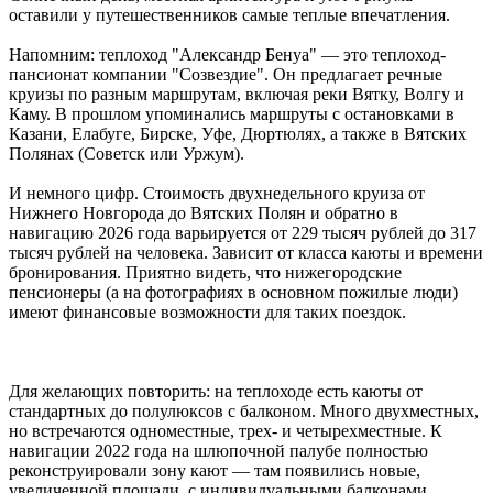
оставили у путешественников самые теплые впечатления.
Напомним: теплоход "Александр Бенуа" — это теплоход-
пансионат компании "Созвездие". Он предлагает речные
круизы по разным маршрутам, включая реки Вятку, Волгу и
Каму. В прошлом упоминались маршруты с остановками в
Казани, Елабуге, Бирске, Уфе, Дюртюлях, а также в Вятских
Полянах (Советск или Уржум).
И немного цифр. Стоимость двухнедельного круиза от
Нижнего Новгорода до Вятских Полян и обратно в
навигацию 2026 года варьируется от 229 тысяч рублей до 317
тысяч рублей на человека. Зависит от класса каюты и времени
бронирования. Приятно видеть, что нижегородские
пенсионеры (а на фотографиях в основном пожилые люди)
имеют финансовые возможности для таких поездок.
Для желающих повторить: на теплоходе есть каюты от
стандартных до полулюксов с балконом. Много двухместных,
но встречаются одноместные, трех- и четырехместные. К
навигации 2022 года на шлюпочной палубе полностью
реконструировали зону кают — там появились новые,
увеличенной площади, с индивидуальными балконами.