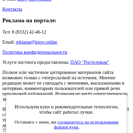
Контакты
Реклама на портале:
Тел: 8 (8332) 42-46-12
Email:
reklama@kirov.online
Политика конфиденциальности
Услуги хостинга предоставлены:
ПАО "Ростелеком"
Полное или частичное цитирование материалов сайта
возможно только с гиперссылкой на источник. Мнение
редакции может не совпадать с мнениями, высказанными в
интервью, комментариях пользователей или прямой речи
персонажей публикаций. Редакция не несёт ответственности
за текст комментариев читателей.
Используем куки и рекомендательные технологии,
Интернет-портал Kirov.online зарегистрирован в Федеральной
чтобы сайт работал лучше.
службе по надзору в сфере связи, информационных
технологий и массовых коммуникаций (Роскомнадзор) 5
Оставаясь с нами, вы
соглашаетесь на использование
декабря 2019 года. Регистрационный номер ЭЛ № ФС 77 -
файлов куки.
77189.