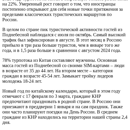
на 22%. Умеренный рост говорит о том, что иностранцы
постепенно открывают для себя новые точки притяжения за
пределами классических туристических маршрутов по
России.
В целом по стране пик туристической активности гостей из
Поднебесной наблюдался с июля по октябрь. Самый высокий
трафик был зафиксирован в августе. В этот месяц в Россию
прибыло в три раза больше туристов, чем в январе того же
года, и в 1,5 раза больше в сравнении с августом 2024 года.
78% турпотока из Китая составляют мужчины. Основная
масса гостей из Поднебесной со своими SIM-картами – люди
в возрасте от 35 до 44 лет. На втором месте – категория
граждан в возрасте 45-54 лет. Замыкает тройку лидеров
молодежь 18-24 лет.
Новый год по китайскому календарю, который в этом году
отмечают с 17 февраля по 3 марта, граждане КНР
предпочитают праздновать в родной стране. В Россию они
приезжают в преддверии 1 января и на сам праздник. Также
они часто планируют поездки на День России. В среднем
граждане из КНР находились на территории нашей страны 2,4
дня.