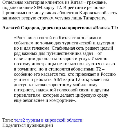
Отдельная категория клиентов из Китая – граждане,
подключившие SIM-карту T2. В рейтинге регионов
Приволжья по числу таких абонентов Кировская область
занимает вторую строчку, уступая лишь Татарстану.
Алексей Сидоров, директор макрорегиона «Волга» Т2:
«Рост числа гостей из Китая стал значимым
событием не только для туристической индустрии,
но и для телекома. Стабильная сеть решает целый
ряд важных для путешественника задач – от
навигации до оплаты товаров и услуг. Именно
поэтому иностранцы не только пользуются связью
в роуминге, но и становятся абонентами Т2 –
особенно это касается тех, кто приезжает в Россию
учиться и работать. SIM-карта Т2 открывает им
доступ к высокоскоростному мобильному
интернету, надежной голосовой связи и другим
привилегиям, которые делают цифровую среду
еще безопаснее и комфортнее».
Тэги:
теле2
туризм в кировской области
Поделиться публикацией