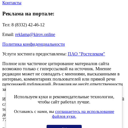
Контакты
Реклама на портале:
Тел: 8 (8332) 42-46-12
Email:
reklama@kirov.online
Политика конфиденциальности
Услуги хостинга предоставлены:
ПАО "Ростелеком"
Полное или частичное цитирование материалов сайта
возможно только с гиперссылкой на источник. Мнение
редакции может не совпадать с мнениями, высказанными в
интервью, комментариях пользователей или прямой речи
персонажей публикаций. Редакция не несёт ответственности
за текст комментариев читателей.
Используем куки и рекомендательные технологии,
Интернет-портал Kirov.online зарегистрирован в Федеральной
чтобы сайт работал лучше.
службе по надзору в сфере связи, информационных
технологий и массовых коммуникаций (Роскомнадзор) 5
Оставаясь с нами, вы
соглашаетесь на использование
декабря 2019 года. Регистрационный номер ЭЛ № ФС 77 -
файлов куки.
77189.