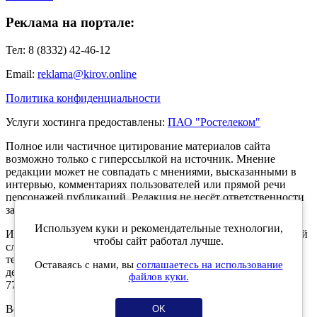
Реклама на портале:
Тел: 8 (8332) 42-46-12
Email:
reklama@kirov.online
Политика конфиденциальности
Услуги хостинга предоставлены:
ПАО "Ростелеком"
Полное или частичное цитирование материалов сайта
возможно только с гиперссылкой на источник. Мнение
редакции может не совпадать с мнениями, высказанными в
интервью, комментариях пользователей или прямой речи
персонажей публикаций. Редакция не несёт ответственности
за текст комментариев читателей.
Используем куки и рекомендательные технологии,
Интернет-портал Kirov.online зарегистрирован в Федеральной
чтобы сайт работал лучше.
службе по надзору в сфере связи, информационных
технологий и массовых коммуникаций (Роскомнадзор) 5
Оставаясь с нами, вы
соглашаетесь на использование
декабря 2019 года. Регистрационный номер ЭЛ № ФС 77 -
файлов куки.
77189.
Возрастное ограничение 12+
OK