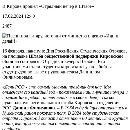
В Кирове прошел «Отрядный вечер в Штабе»
17.02.2024 12:40
2487
16 февраля, накануне Дня Российских Студенческих Отрядов,
на площадке
Штаба общественной поддержки Кировской
области
состоялся «Отрядный вечер в Штабе». Его
участниками стали студенты кировских вузов – бойцы
студотрядов во главе с руководителем Даниилом
Филимоновым.
«День РСО - это самый главный праздник для нас. Мы
отмечаем его каждый год - показываем наши лучшие номера и
награждаем ребят, отличившихся в своем деле,
- сказал
руководитель регионального штаба Кировского отделения
РСО
Даниил Филимонов
.
– В 1964 году бойцы отправились в
Куменский район покорять поля. В 2024 году студенческие
отряды Кировской области отмечают 60-летие. Это крупная
дата, которую мы хотим отметить и запомнить в наших
сердцах».