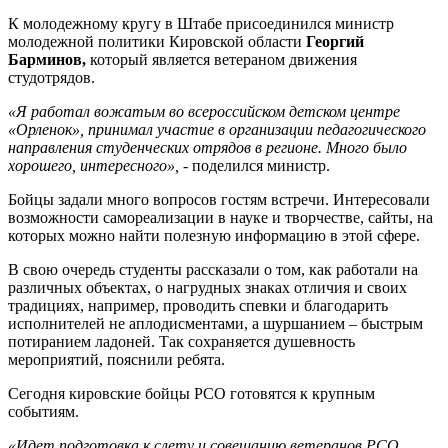
К молодежному кругу в Штабе присоединился министр
молодежной политики Кировской области
Георгий
Барминов,
который является ветераном движения
студотрядов.
«Я работал вожатым во всероссийском детском центре
«Орленок», принимал участие в организации педагогического
направления студенческих отрядов в регионе. Много было
хорошего, интересного»,
- поделился министр.
Бойцы задали много вопросов гостям встречи. Интересовали
возможности самореализации в науке и творчестве, сайты, на
которых можно найти полезную информацию в этой сфере.
В свою очередь студенты рассказали о том, как работали на
различных объектах, о нагрудных знаках отличия и своих
традициях, например, проводить спевки и благодарить
исполнителей не аплодисментами, а шуршанием – быстрым
потиранием ладоней. Так сохраняется душевность
мероприятий, пояснили ребята.
Сегодня кировские бойцы РСО готовятся к крупным
событиям.
«Идет подготовка к слету и совещанию ветеранов РСО