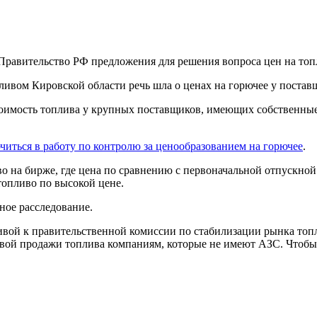
ливом Кировской области речь шла о ценах на горючее у постав
стоимость топлива у крупных поставщиков, имеющих собственны
читься в работу по контролю за ценообразованием на горючее
.
 на бирже, где цена по сравнению с первоначальной отпускной о
топливо по высокой цене.
ное расследование.
тивой к правительственной комиссии по стабилизации рынка топ
овой продажи топлива компаниям, которые не имеют АЗС. Чтобы