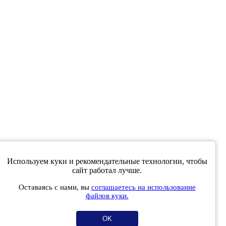
Используем куки и рекомендательные технологии, чтобы
е совпадать с мнениями, высказанными в интервью,
сайт работал лучше.
ев читателей.
Оставаясь с нами, вы
соглашаетесь на использование
 массовых коммуникаций (Роскомнадзор) 5 декабря 2019 года.
файлов куки.
OK