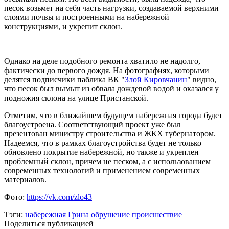
песок возьмет на себя часть нагрузки, создаваемой верхними
слоями почвы и построенными на набережной
конструкциями, и укрепит склон.
Однако на деле подобного ремонта хватило не надолго,
фактически до первого дождя. На фотографиях, которыми
делятся подписчики паблика ВК "
Злой Кировчанин
" видно,
что песок был вымыт из обвала дождевой водой и оказался у
подножия склона на улице Пристанской.
Отметим, что в ближайшем будущем набережная города будет
благоустроена. Соответствующий проект уже был
презентован министру строительства и ЖКХ губернатором.
Надеемся, что в рамках благоустройства будет не только
обновлено покрытие набережной, но также и укреплен
проблемный склон, причем не песком, а с использованием
современных технологий и применением современных
материалов.
Фото:
https://vk.com/zlo43
Тэги:
набережная Грина
обрушение
происшествие
Поделиться публикацией