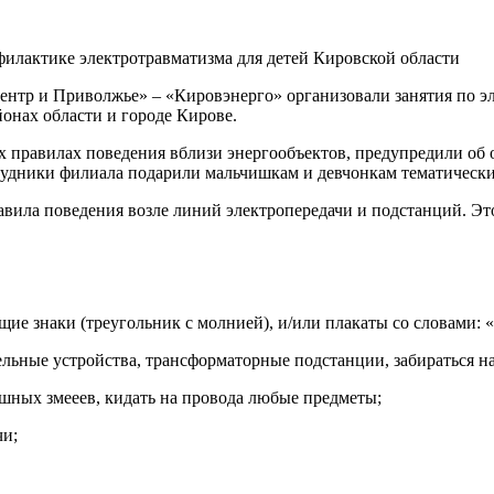
ентр и Приволжье» – «Кировэнерго» организовали занятия по эл
онах области и городе Кирове.
х правилах поведения вблизи энергообъектов, предупредили об 
трудники филиала подарили мальчишкам и девчонкам тематическ
вила поведения возле линий электропередачи и подстанций. Это
ие знаки (треугольник с молнией), и/или плакаты со словами: 
тельные устройства, трансформаторные подстанции, забираться н
душных змееев, кидать на провода любые предметы;
чи;