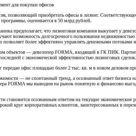
зм, позволяющий приобретать офисы в лизинг. Соответствующ
х программы, оценивается в 50 млрд рублей.
ника предполагает, что лизинговая компания выкупает у девело
учают возможность долгосрочного пользования недвижимостью
 позволяет более эффективно управлять денежными потоками и 
ом объектов — девелопер FORMA, входящий в ГК ПИК. Партнер
у последней с экономической эффективностью лизинговых сделок
нг передан офис площадью более 2 тыс. кв. м в новом деловом пр
вижимости — не спонтанный тренд, а осознанный ответ бизнеса н
ера FORMA мы выводим на рынок понятную и финансово выгодну
сти становится осознанным ответом на текущие экономические 
рокий круг корпоративных клиентов, заинтересованных в перех