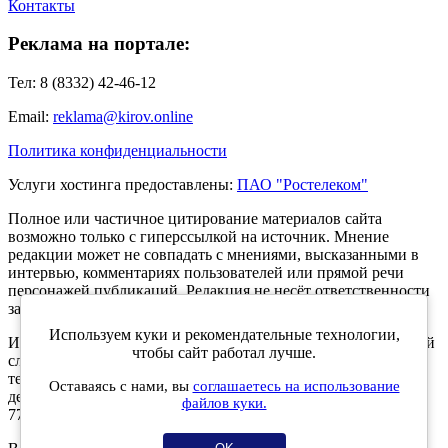
Контакты
Реклама на портале:
Тел: 8 (8332) 42-46-12
Email:
reklama@kirov.online
Политика конфиденциальности
Услуги хостинга предоставлены:
ПАО "Ростелеком"
Полное или частичное цитирование материалов сайта
возможно только с гиперссылкой на источник. Мнение
редакции может не совпадать с мнениями, высказанными в
интервью, комментариях пользователей или прямой речи
персонажей публикаций. Редакция не несёт ответственности
за текст комментариев читателей.
Используем куки и рекомендательные технологии,
Интернет-портал Kirov.online зарегистрирован в Федеральной
чтобы сайт работал лучше.
службе по надзору в сфере связи, информационных
технологий и массовых коммуникаций (Роскомнадзор) 5
Оставаясь с нами, вы
соглашаетесь на использование
декабря 2019 года. Регистрационный номер ЭЛ № ФС 77 -
файлов куки.
77189.