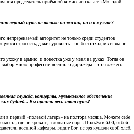
ивания председатель приёмной комиссии сказал: «Молодой
нно верный путь не только по жизни, но и в музыке?
его непререкаемый авторитет не только среди студентов
ущуюся строгость, даже суровость – он был отходчив и зла не
то ухожу в армию, и повестка уже у меня на руках. Тогда он
ом, выбор мною профессии военного дирижёра – это тоже его
военная служба, концерты, музыкальное обеспечение
ких будней... Вы прошли весь этот путь?
или в первый «полевой лагерь» на полтора месяца. Можете себе
-места, где не кровать, а дощатые нары. Подъём в 6.00, отбой
аватели военной кафедры, видит Бог, не зря кушали свой хлеб.