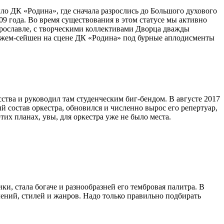
о ДК «Родина», где сначала разрослись до Большого духового
09 года. Во время существования в этом статусе мы активно
Ярославле, с творческими коллективами Дворца дважды
и джем-сейшен на сцене ДК «Родина» под бурные аплодисменты
сства и руководил там студенческим биг-бендом. В августе 2017
 состав оркестра, обновился и численно вырос его репертуар,
их планах, увы, для оркестра уже не было места.
и, стала богаче и разнообразней его тембровая палитра. В
ений, стилей и жанров. Надо только правильно подбирать