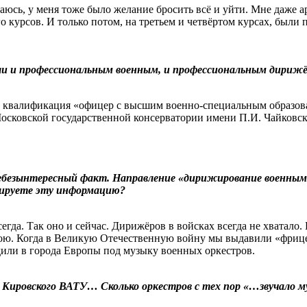
сь, у меня тоже было желание бросить всё и уйти. Мне даже ар
го курсов. И только потом, на третьем и четвёртом курсах, были
али и профессиональным военным, и профессиональным дириж
ь квалификация «офицер с высшим военно-специальным образова
осковской государственной консерватории имени П.И. Чайковск
ебезынтересный факт. Направление «дирижирование военным д
тируете эту информацию?
всегда. Так оно и сейчас. Дирижёров в войсках всегда не хватал
рою. Когда в Великую Отечественную войну мы выдавили «фрице
дили в города Европы под музыку военных оркестров.
 Кировского ВАТУ… Сколько оркестров с тех пор «…звучало му