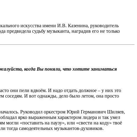
кального искусства имени И.В. Казенина, руководитель
 предвидела судьбу музыканта, наградив его не только
жалуйста, когда Вы поняли, что хотите заниматься
асто они пели вдвоём. И надо отдать должное – у них это
сем соседям. И вот однажды, дело было летом, она просто
ё и началось. Руководил оркестром Юрий Германович Шиляев,
 обладал ярко выраженным характером лидера и так умел
м могли «поставить на паузу», или «свести на коду» твоё
али тогда самодеятельных музыкантов-духовиков.