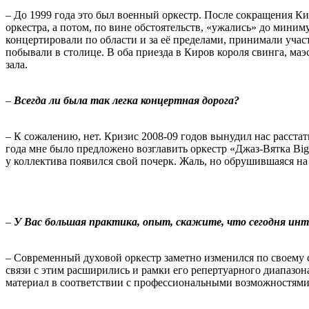
– До 1999 года это был военный оркестр. После сокращения К
оркестра, а потом, по вине обстоятельств, «ужались» до миним
концертировали по области и за её пределами, принимали уча
побывали в столице. В оба приезда в Киров короля свинга, м
зала.
–
Всегда ли была так легка концертная дорога?
– К сожалению, нет. Кризис 2008-09 годов вынудил нас расстат
года мне было предложено возглавить оркестр «Джаз-Вятка Big
у коллектива появился свой почерк. Жаль, но обрушившаяся на 
–
У Вас большая практика, опыт, скажите, что сегодня ин
– Современный духовой оркестр заметно изменился по своему со
связи с этим расширились и рамки его репертуарного диапазо
материал в соответствии с профессиональными возможностями