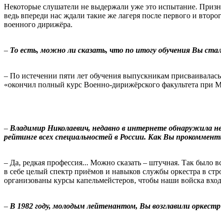
Некоторые слушатели не выдержали уже это испытание. Признаю
ведь впереди нас ждали такие же лагеря после первого и второ
военного дирижёра.
–
То есть, можно ли сказать, что по итогу обучения Вы ст
– По истечении пяти лет обучения выпускникам присваивалас
«окончил полный курс Военно-дирижёрского факультета при М
–
Владимир Николаевич, недавно в интернете обнаружила н
рейтинге всех специальностей в России. Как Вы прокоммен
– Да, редкая профессия... Можно сказать – штучная. Так было 
в себе целый спектр приёмов и навыков службы оркестра в ст
организованы курсы капельмейстеров, чтобы наши войска вхо
–
В 1982 году, молодым лейтенантом, Вы возглавили оркестр