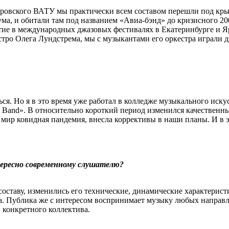
ировского ВАТУ мы практически всем составом перешли под крыл
ума, и обитали там под названием «Авиа-бэнд» до кризисного 20
стие в международных джазовых фестивалях в Екатеринбурге и 
аэстро Олега Лундстрема, мы с музыкантами его оркестра играл
ься. Но я в это время уже работал в колледже музыкального иску
 Band». В относительно короткий период изменился качественный
мир ковидная пандемия, внесла коррективы в наши планы. И в эт
тересно современному слушателю?
ставу, изменились его технические, динамические характеристик
на. Публика же с интересом воспринимает музыку любых направл
 конкретного коллектива.