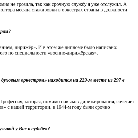
мия не грозила, так как срочную службу я уже отслужил. А
 полтора месяца стажировки в оркестрах страны в должности
ёром?
нием, дирижёр». И в этом же дипломе было написано:
ого по специальности «военно-дирижёрская».
уховым оркестром» находится на 229-м месте из 297 в
о. Профессия, которая, помимо навыков дирижирования, сочетает
в» с нашей территории, в 1944-м году были срочно
зыкой у Вас в судьбе»?