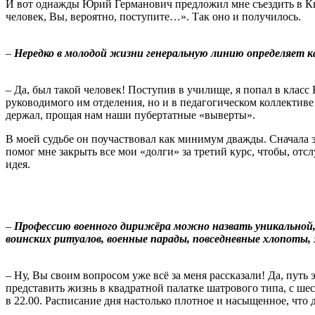
И вот однажды Юрий Германович предложил мне съездить в Ки
человек, Вы, вероятно, поступите…». Так оно и получилось.
–
Нередко в молодой жизни генеральную линию определяет ка
– Да, был такой человек! Поступив в училище, я попал в клас
руководимого им отделения, но и в педагогическом коллективе 
держал, прощая нам наши пубертатные «выверты».
В моей судьбе он поучаствовал как минимум дважды. Сначала это
помог мне закрыть все мои «долги» за третий курс, чтобы, отс
идея.
–
Профессию военного дирижёра можно назвать уникальной, 
воинских ритуалов, военные парады, повседневные хлопоты,
– Ну, Вы своим вопросом уже всё за меня рассказали! Да, пут
представить жизнь в квадратной палатке шатрового типа, с шес
в 22.00. Расписание дня настолько плотное и насыщенное, что 