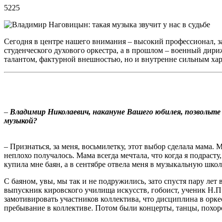
5225
Сегодня в центре нашего внимания – высокий профессионал, з
студенческого духового оркестра, а в прошлом – военный дир
талантом, фактурной внешностью, но и внутренне сильным хара
–
Владимир Николаевич, накануне Вашего юбилея, позвольт
музыкой?
– Признаться, за меня, восьмилетку, этот выбор сделала мама.
неплохо получалось. Мама всегда мечтала, что когда я подрасту
купила мне баян, а в сентябре отвела меня в музыкальную школ
С баяном, увы, мы так и не подружились, зато спустя пару лет
выпускник кировского училища искусств, гобоист, ученик Н.П.
замотивировать участников коллектива, что дисциплина в оркес
пребывание в коллективе. Потом были концерты, танцы, похор