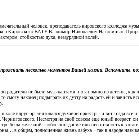
амечательный человек, преподаватель кировского колледжа музы
ижёр Кировского ВАТУ Владимир Николаевич Наговицын. Природа
ктером, стойкостью духа, незаурядной волей.
е прояснить несколько моментов Вашей жизни. Вспомните, по
 Мои родители не были музыкантами, но я помню из детства, как ч
, то смогу наконец подыграть их дуэту на радость ей и зависть в
у.
 в школе вдруг организовался духовой оркестр – и вот тогда вс
 Черниговского. Несмотря на свой совсем ещё юный возраст, он
тре была железной: любое опоздание или неготовность к занятия
оны… в общем, полноценная жизнь лабуха – так в народе назыв