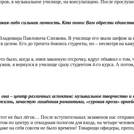
ров, в музыкальное училище, на консультацию. После прослуш
кая-либо сильная личность. Кто помог Вам обрести единстве
с Владимира Павловича Слизкова. В училище его звали шефом за 
в целом. Его до трепета боялись студенты, но – несмотря на каж
 было, когда я, имея законную отсрочку, вдруг объявил о том, ч
лужив, я вернулся в училище сразу студентом 4-го курса. А пот
она – центр различных аспектов: музыкальное творчество и 
 жизнь, зачастую лишённая романтики, «суровая проза» армейс
ь этот не был лёгок… После вступительных экзаменов нас отправ
том по центру и откидным пологом для входа, на четыре человеко
даже на себя совсем не было времени! Товарищи офицеры, препод