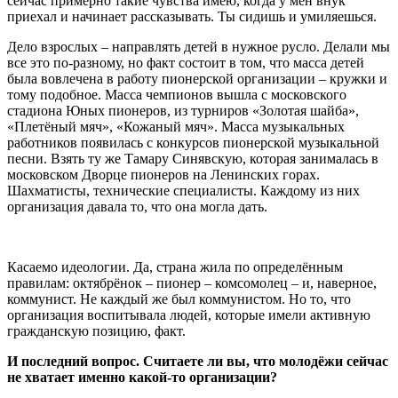
сейчас примерно такие чувства имею, когда у мен внук
приехал и начинает рассказывать. Ты сидишь и умиляешься.
Дело взрослых – направлять детей в нужное русло. Делали мы
все это по-разному, но факт состоит в том, что масса детей
была вовлечена в работу пионерской организации – кружки и
тому подобное. Масса чемпионов вышла с московского
стадиона Юных пионеров, из турниров «Золотая шайба»,
«Плетёный мяч», «Кожаный мяч». Масса музыкальных
работников появилась с конкурсов пионерской музыкальной
песни. Взять ту же Тамару Синявскую, которая занималась в
московском Дворце пионеров на Ленинских горах.
Шахматисты, технические специалисты. Каждому из них
организация давала то, что она могла дать.
Касаемо идеологии. Да, страна жила по определённым
правилам: октябрёнок – пионер – комсомолец – и, наверное,
коммунист. Не каждый же был коммунистом. Но то, что
организация воспитывала людей, которые имели активную
гражданскую позицию, факт.
И последний вопрос. Считаете ли вы, что молодёжи сейчас
не хватает именно какой-то организации?