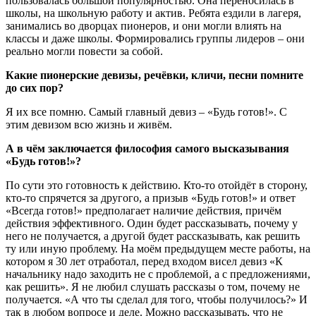
пользовалась большой популярностью. Она переносилась в
школы, на школьную работу и актив. Ребята ездили в лагеря,
занимались во дворцах пионеров, и они могли влиять на
классы и даже школы. Формировались группы лидеров – они
реально могли повести за собой.
Какие пионерские девизы, речёвки, кличи, песни помните
до сих пор?
Я их все помню. Самый главный девиз – «Будь готов!». С
этим девизом всю жизнь и живём.
А в чём заключается философия самого высказывания
«Будь готов!»?
По сути это готовность к действию. Кто-то отойдёт в сторону,
кто-то спрячется за другого, а призыв «Будь готов!» и ответ
«Всегда готов!» предполагает наличие действия, причём
действия эффективного. Один будет рассказывать, почему у
него не получается, а другой будет рассказывать, как решить
ту или иную проблему. На моём предыдущем месте работы, на
котором я 30 лет отработал, перед входом висел девиз «К
начальнику надо заходить не с проблемой, а с предложениями,
как решить». Я не любил слушать рассказы о том, почему не
получается. «А что ты сделал для того, чтобы получилось?» И
так в любом вопросе и деле. Можно рассказывать, что не