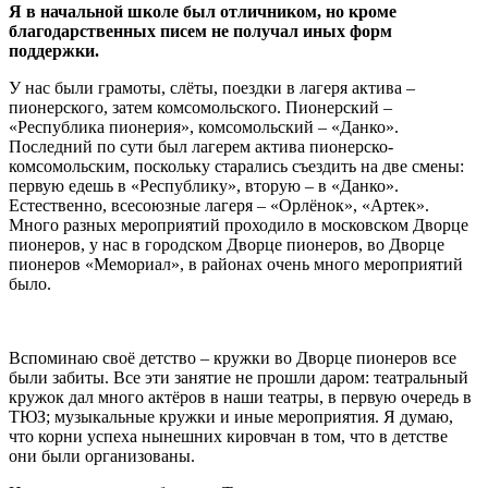
Я в начальной школе был отличником, но кроме
благодарственных писем не получал иных форм
поддержки.
У нас были грамоты, слёты, поездки в лагеря актива –
пионерского, затем комсомольского. Пионерский –
«Республика пионерия», комсомольский – «Данко».
Последний по сути был лагерем актива пионерско-
комсомольским, поскольку старались съездить на две смены:
первую едешь в «Республику», вторую – в «Данко».
Естественно, всесоюзные лагеря – «Орлёнок», «Артек».
Много разных мероприятий проходило в московском Дворце
пионеров, у нас в городском Дворце пионеров, во Дворце
пионеров «Мемориал», в районах очень много мероприятий
было.
Вспоминаю своё детство – кружки во Дворце пионеров все
были забиты. Все эти занятие не прошли даром: театральный
кружок дал много актёров в наши театры, в первую очередь в
ТЮЗ; музыкальные кружки и иные мероприятия. Я думаю,
что корни успеха нынешних кировчан в том, что в детстве
они были организованы.