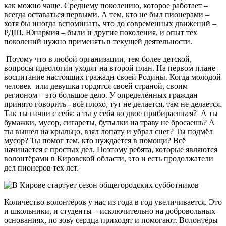
как можно чаще. Среднему поколению, которое работает –
всегда оставаться первыми. А тем, кто не был пионерами –
хотя бы иногда вспоминать, что до современных движений –
РДШ, Юнармия – были и другие поколения, и опыт тех
поколений нужно применять в текущей деятельности.
Потому что в любой организации, тем более детской,
вопросы идеологии уходят на второй план. На первом плане –
воспитание настоящих гражадн своей Родины. Когда молодой
человек или девушка гордятся своей страной, своим
регионом – это большое дело. У определённых граждан
принято говорить - всё плохо, тут не делается, там не делается.
Так ты начни с себя: а ты у себя во двое прибираешься? А ты
бумажки, мусор, сигареты, бутылки на траву не бросаешь? А
ты вышел на крыльцо, взял лопату и убрал снег? Ты подмёл
мусор? Ты помог тем, кто нуждается в помощи? Всё
начинается с простых дел. Поэтому ребята, которые являются
волонтёрами в Кировской области, это и есть продолжатели
дел пионеров тех лет.
Количество волонтёров у нас из года в год увеличивается. Это
и школьники, и студенты – исключительно на добровольных
основаниях, по зову сердца приходят и помогают. Волонтёры