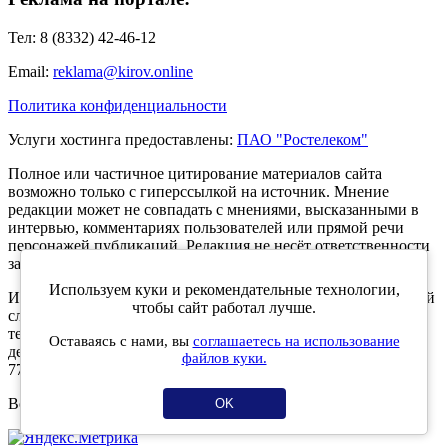
Тел: 8 (8332) 42-46-12
Email:
reklama@kirov.online
Политика конфиденциальности
Услуги хостинга предоставлены:
ПАО "Ростелеком"
Полное или частичное цитирование материалов сайта
возможно только с гиперссылкой на источник. Мнение
редакции может не совпадать с мнениями, высказанными в
интервью, комментариях пользователей или прямой речи
персонажей публикаций. Редакция не несёт ответственности
за текст комментариев читателей.
Используем куки и рекомендательные технологии,
Интернет-портал Kirov.online зарегистрирован в Федеральной
чтобы сайт работал лучше.
службе по надзору в сфере связи, информационных
технологий и массовых коммуникаций (Роскомнадзор) 5
Оставаясь с нами, вы
соглашаетесь на использование
декабря 2019 года. Регистрационный номер ЭЛ № ФС 77 -
файлов куки.
77189.
Возрастное ограничение 12+
OK