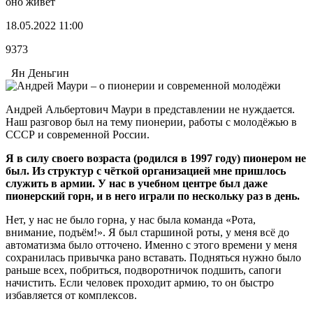
оно живёт
18.05.2022 11:00
9373
Ян Деньгин
Андрей Альбертович Маури в представлении не нуждается.
Наш разговор был на тему пионерии, работы с молодёжью в
СССР и современной России.
Я в силу своего возраста (родился в 1997 году) пионером не
был. Из структур с чёткой организацией мне пришлось
служить в армии. У нас в учебном центре был даже
пионерский горн, и в него играли по нескольку раз в день.
Нет, у нас не было горна, у нас была команда «Рота,
внимание, подъём!». Я был старшиной роты, у меня всё до
автоматизма было отточено. Именно с этого времени у меня
сохранилась привычка рано вставать. Подняться нужно было
раньше всех, побриться, подворотничок подшить, сапоги
начистить. Если человек проходит армию, то он быстро
избавляется от комплексов.