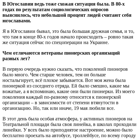
В Югославии ведь тоже схожая ситуация была. В 80-х
годах по результатам социологических опросов
выяснилось, что небольшой процент людей считают себя
югославами.
Я в Югославии бывал, это была большая дружная семья, и то,
что там в конце 80-х годов начало происходить – ровно такая
же ситуация сейчас по спецоперации на Украине.
Чем отличаются ветераны пионерских организаций
разных лет?
В первую очередь нужно сказать, что поколений пионеров
было много. Чем старше человек, тем он больше
ностальгирует, всё плохое забывается. Вот моя жена была
пионеркой из соседнего отряда. Ей было смешно, какие мы
вожатые, а я вспоминаю, какие они были пионерки. Из моего
поколения каждый по-разному относится к пионерской
организации – в зависимости от степени втянутости в
организацию. Но, так или иначе, 19 мая любили все.
В этот день была особая атмосфера, у активных пионеров на
Театральной площади была своя линейка, в школах проходили
линейки. У всех было приподнятое настроение, можно было
бесплатно проехать на автобусе, троллейбусе, по всему городу