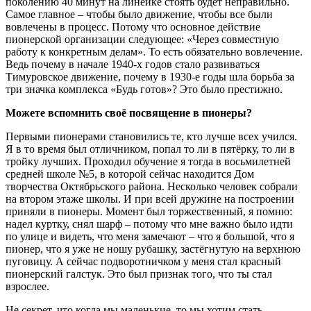
поколению 40 минут на линейке стоять будет неправильно.
Самое главное – чтобы было движение, чтобы все были
вовлечены в процесс. Потому что основное действие
пионерской организации следующее: «Через совместную
работу к конкретным делам». То есть обязательно вовлечение.
Ведь почему в начале 1940-х годов стало развиваться
Тимуровское движение, почему в 1930-е годы шла борьба за
три значка комплекса «Будь готов»? Это было престижно.
Можете вспомнить своё посвящение в пионеры?
Первыми пионерами становились те, кто лучше всех учился.
Я в то время был отличником, попал то ли в пятёрку, то ли в
тройку лучших. Проходил обучение я тогда в восьмилетней
средней школе №5, в которой сейчас находится Дом
творчества Октябрьского района. Несколько человек собрали
на втором этаже школы. И при всей дружине на построении
приняли в пионеры. Момент был торжественный, я помню:
надел куртку, снял шарф – потому что мне важно было идти
по улице и видеть, что меня замечают – что я большой, что я
пионер, что я уже не ношу рубашку, застёгнутую на верхнюю
пуговицу. А сейчас подворотничком у меня стал красный
пионерский галстук. Это был признак того, что ты стал
взрослее.
Не секрет, что когда мы маленькие, то мы хотим стать