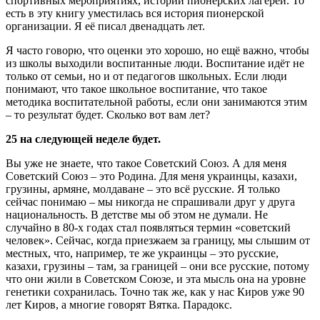
спортивных мероприятиях, истории пионерских лагерей. То
есть в эту книгу уместилась вся история пионерской
организации. Я её писал двенадцать лет.
Я часто говорю, что оценки это хорошо, но ещё важно, чтобы
из школы выходили воспитанные люди. Воспитание идёт не
только от семьи, но и от педагогов школьных. Если люди
понимают, что такое школьное воспитание, что такое
методика воспитательной работы, если они занимаются этим
– то результат будет. Сколько вот вам лет?
25 на следующей неделе будет.
Вы уже не знаете, что такое Советский Союз. А для меня
Советский Союз – это Родина. Для меня украинцы, казахи,
грузины, армяне, молдаване – это всё русские. Я только
сейчас понимаю – мы никогда не спрашивали друг у друга
национальность. В детстве мы об этом не думали. Не
случайно в 80-х годах стал появляться термин «советский
человек». Сейчас, когда приезжаем за границу, мы слышим от
местных, что, например, те же украинцы – это русские,
казахи, грузины – там, за границей – они все русские, потому
что они жили в Советском Союзе, и эта мысль она на уровне
генетики сохранилась. Точно так же, как у нас Киров уже 90
лет Киров, а многие говорят Вятка. Парадокс.