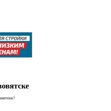
вовятске
амятник?