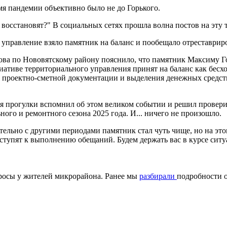
мя пандемии объективно было не до Горького.
 восстановят?" В социальных сетях прошла волна постов на эту т
 управление взяло памятник на баланс и пообещало отреставриро
ва по Нововятскому району пояснило, что памятник Максиму Го
иативе территориального управления принят на баланс как бесх
 проектно-сметной документации и выделения денежных средст
емя прогулки вспомнил об этом великом событии и решил провер
ого и ремонтного сезона 2025 года. И... ничего не произошло.
ительно с другими периодами памятник стал чуть чище, но на э
иступят к выполнению обещаний. Будем держать вас в курсе ситу
просы у жителей микрорайона. Ранее мы
разбирали
подробности о