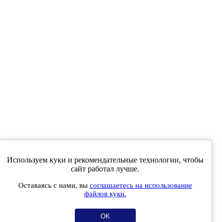
Используем куки и рекомендательные технологии, чтобы
е совпадать с мнениями, высказанными в интервью,
сайт работал лучше.
ев читателей.
Оставаясь с нами, вы
соглашаетесь на использование
 массовых коммуникаций (Роскомнадзор) 5 декабря 2019 года.
файлов куки.
OK