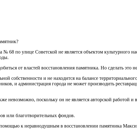
амятник?
а № 68 по улице Советской не является объектом культурного н
оды.
биться от властей восстановления памятника. Но сделать это н
льной собственности и не находится на балансе территориально
ников, и администрация города не может производить реставра
акже невозможно, поскольку он не является авторской работой
ров или благотворительных фондов.
 помощью к неравнодушным в восстановлении памятника Максиму