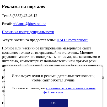
Реклама на портале:
Тел: 8 (8332) 42-46-12
Email:
reklama@kirov.online
Политика конфиденциальности
Услуги хостинга предоставлены:
ПАО "Ростелеком"
Полное или частичное цитирование материалов сайта
возможно только с гиперссылкой на источник. Мнение
редакции может не совпадать с мнениями, высказанными в
интервью, комментариях пользователей или прямой речи
персонажей публикаций. Редакция не несёт ответственности
за текст комментариев читателей.
Используем куки и рекомендательные технологии,
Интернет-портал Kirov.online зарегистрирован в Федеральной
чтобы сайт работал лучше.
службе по надзору в сфере связи, информационных
технологий и массовых коммуникаций (Роскомнадзор) 5
Оставаясь с нами, вы
соглашаетесь на использование
декабря 2019 года. Регистрационный номер ЭЛ № ФС 77 -
файлов куки.
77189.
Возрастное ограничение 12+
OK