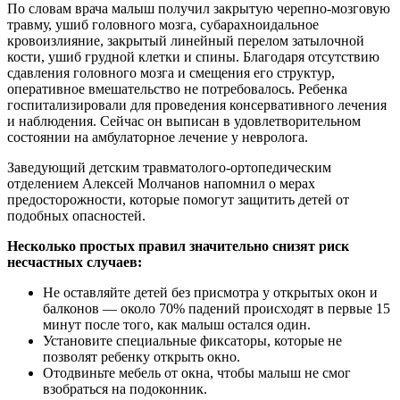
По словам врача малыш получил закрытую черепно-мозговую
травму, ушиб головного мозга, субарахноидальное
кровоизлияние, закрытый линейный перелом затылочной
кости, ушиб грудной клетки и спины. Благодаря отсутствию
сдавления головного мозга и смещения его структур,
оперативное вмешательство не потребовалось. Ребенка
госпитализировали для проведения консервативного лечения
и наблюдения. Сейчас он выписан в удовлетворительном
состоянии на амбулаторное лечение у невролога.
Заведующий детским травматолого-ортопедическим
отделением Алексей Молчанов напомнил о мерах
предосторожности, которые помогут защитить детей от
подобных опасностей.
Несколько простых правил значительно снизят риск
несчастных случаев:
Не оставляйте детей без присмотра у открытых окон и
балконов — около 70% падений происходят в первые 15
минут после того, как малыш остался один.
Установите специальные фиксаторы, которые не
позволят ребенку открыть окно.
Отодвиньте мебель от окна, чтобы малыш не смог
взобраться на подоконник.