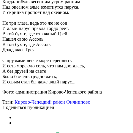
Когда-нибудь весенним утром ранним
Над океаном алые взметнутся паруса,
И скрипка пропоёт над океаном.
Не три глаза, ведь это же не сон,
И алый парус правда гордо реет,
В той бухте, где отважный Грей
Нашел свою Ассоль,
В той бухте, где Ассоль
Дождалась Грея
С друзьями легче море переплыть
И есть морскую соль, что нам досталась,
А без друзей на свете
Было б очень трудно жить,
И серым стал бы даже алый парус...
Фото: администрация Кирово-Чепецкого района
Тэги:
Кирово-Чепецкий район
Филиппово
Поделиться публикацией