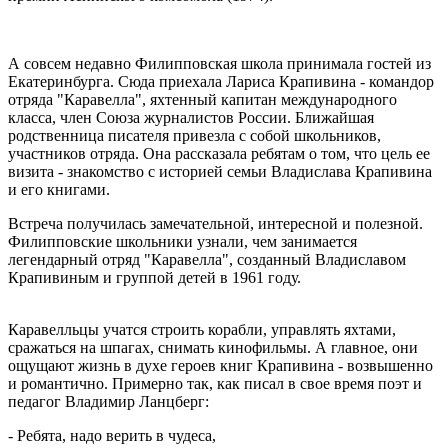
А совсем недавно Филипповская школа принимала гостей из
Екатеринбурга. Сюда приехала Лариса Крапивина - командор
отряда "Каравелла", яхтенный капитан международного
класса, член Союза журналистов России. Ближайшая
родственница писателя привезла с собой школьников,
участников отряда. Она рассказала ребятам о том, что цель ее
визита - знакомство с историей семьи Владислава Крапивина
и его книгами.
Встреча получилась замечательной, интересной и полезной.
Филипповские школьники узнали, чем занимается
легендарный отряд "Каравелла", созданный Владиславом
Крапивиным и группой детей в 1961 году.
Каравелльцы учатся строить корабли, управлять яхтами️,
сражаться на шпагах, снимать кинофильмы. А главное, они
ощущают жизнь в духе героев книг Крапивина - возвышенно
и романтично. Примерно так, как писал в свое время поэт и
педагог Владимир Ланцберг:
- Ребята, надо верить в чудеса,