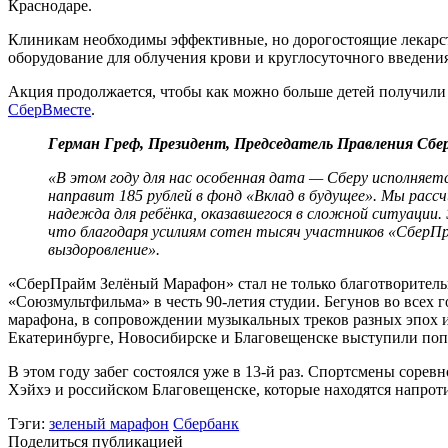
Краснодаре.
Клиникам необходимы эффективные, но дорогостоящие лекарств
оборудование для облучения крови и круглосуточного введения
Акция продолжается, чтобы как можно больше детей получили
СберВместе
.
Герман Греф, Президент, Председатель Правления Сбе
«В этом году для нас особенная дата — Сберу исполняе
направит 185 рублей в фонд «Вклад в будущее». Мы рас
надежда для ребёнка, оказавшегося в сложной ситуации.
что благодаря усилиям сотен тысяч участников «СберПр
выздоровление».
«СберПрайм Зелёный Марафон» стал не только благотворитель
«Союзмультфильма» в честь 90-летия студии. Бегунов во всех 
марафона, в сопровождении музыкальных треков разных эпох и
Екатеринбурге, Новосибирске и Благовещенске выступили поп
В этом году забег состоялся уже в 13-й раз. Спортсмены сорев
Хэйхэ и российском Благовещенске, которые находятся напрот
Тэги:
зеленый марафон
Сбербанк
Поделиться публикацией