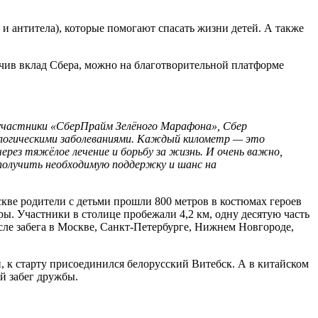
 антитела), которые помогают спасать жизни детей. А также
чив вклад Сбера, можно на благотворительной платформе
 участники «СберПрайм Зелёного Марафона», Сбер
кологическими заболеваниями. Каждый километр — это
ерез тяжёлое лечение и борьбу за жизнь. И очень важно,
получить необходимую поддержку и шанс на
ве родители с детьми прошли 800 метров в костюмах героев
ы. Участники в столице пробежали 4,2 км, одну десятую часть
сле забега в Москве, Санкт-Петербурге, Нижнем Новгороде,
и, к старту присоединился белорусский Витебск. А в китайском
й забег дружбы.