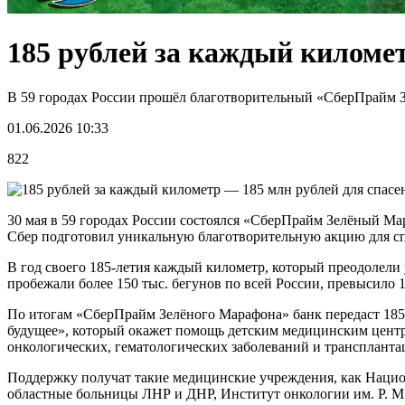
185 рублей за каждый километ
В 59 городах России прошёл благотворительный «СберПрайм З
01.06.2026 10:33
822
30 мая в 59 городах России состоялся «СберПрайм Зелёный Мар
Сбер подготовил уникальную благотворительную акцию для сп
В год своего 185-летия каждый километр, который преодолели
пробежали более 150 тыс. бегунов по всей России, превысило 1
По итогам «СберПрайм Зелёного Марафона» банк передаст 185 
будущее», который окажет помощь детским медицинским центра
онкологических, гематологических заболеваний и трансплантац
Поддержку получат такие медицинские учреждения, как Нацио
областные больницы ЛНР и ДНР, Институт онкологии им. Р. М. 