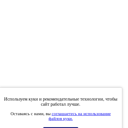
Используем куки и рекомендательные технологии, чтобы
е совпадать с мнениями, высказанными в интервью,
сайт работал лучше.
ев читателей.
Оставаясь с нами, вы
соглашаетесь на использование
 массовых коммуникаций (Роскомнадзор) 5 декабря 2019 года.
файлов куки.