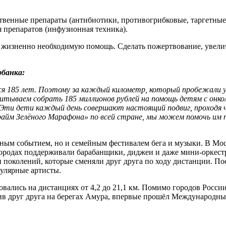
енные препараты (антибиотики, противогрибковые, таргетные и
 препаратов (инфузионная техника).
 жизненно необходимую помощь. Сделать пожертвование, увели
рбанка:
тся 185 лет. Поэтому за каждый километр, который пробежали
считываем собрать 185 миллионов рублей на помощь детям с он
 Эти дети каждый день совершают настоящий подвиг, проходя ч
айм Зелёного Марафона» по всей стране, мы можем помочь им 
ным событием, но и семейным фестивалем бега и музыки. В Моск
городах поддерживали барабанщики, диджеи и даже мини-оркестр
 поколений, которые сменяли друг друга по ходу дистанции. По
улярные артисты.
новались на дистанциях от 4,2 до 21,1 км. Помимо городов Росси
ив друг друга на берегах Амура, впервые прошёл Международны