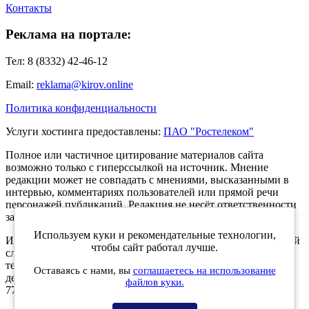
Контакты
Реклама на портале:
Тел: 8 (8332) 42-46-12
Email:
reklama@kirov.online
Политика конфиденциальности
Услуги хостинга предоставлены:
ПАО "Ростелеком"
Полное или частичное цитирование материалов сайта
возможно только с гиперссылкой на источник. Мнение
редакции может не совпадать с мнениями, высказанными в
интервью, комментариях пользователей или прямой речи
персонажей публикаций. Редакция не несёт ответственности
за текст комментариев читателей.
Используем куки и рекомендательные технологии,
Интернет-портал Kirov.online зарегистрирован в Федеральной
чтобы сайт работал лучше.
службе по надзору в сфере связи, информационных
технологий и массовых коммуникаций (Роскомнадзор) 5
Оставаясь с нами, вы
соглашаетесь на использование
декабря 2019 года. Регистрационный номер ЭЛ № ФС 77 -
файлов куки.
77189.