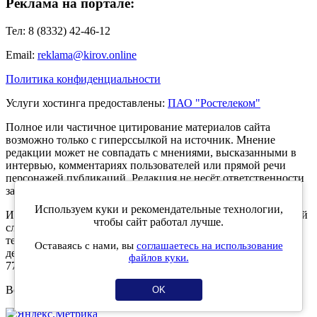
Реклама на портале:
Тел: 8 (8332) 42-46-12
Email:
reklama@kirov.online
Политика конфиденциальности
Услуги хостинга предоставлены:
ПАО "Ростелеком"
Полное или частичное цитирование материалов сайта
возможно только с гиперссылкой на источник. Мнение
редакции может не совпадать с мнениями, высказанными в
интервью, комментариях пользователей или прямой речи
персонажей публикаций. Редакция не несёт ответственности
за текст комментариев читателей.
Используем куки и рекомендательные технологии,
Интернет-портал Kirov.online зарегистрирован в Федеральной
чтобы сайт работал лучше.
службе по надзору в сфере связи, информационных
технологий и массовых коммуникаций (Роскомнадзор) 5
Оставаясь с нами, вы
соглашаетесь на использование
декабря 2019 года. Регистрационный номер ЭЛ № ФС 77 -
файлов куки.
77189.
Возрастное ограничение 12+
OK