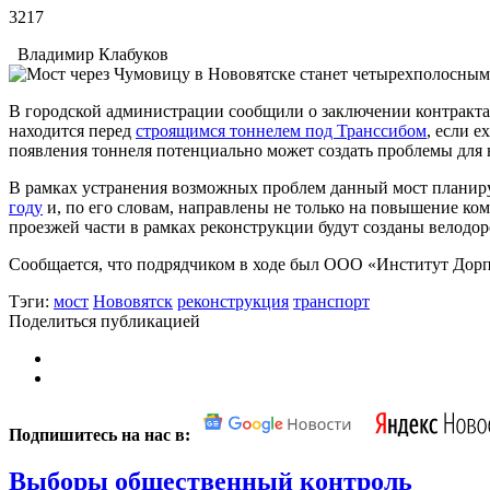
3217
Владимир Клабуков
В городской администрации сообщили о заключении контракта 
находится перед
строящимся тоннелем под Транссибом
, если 
появления тоннеля потенциально может создать проблемы для
В рамках устранения возможных проблем данный мост планир
году
и, по его словам, направлены не только на повышение ко
проезжей части в рамках реконструкции будут созданы велодо
Сообщается, что подрядчиком в ходе был ООО «Институт Дорпро
Тэги:
мост
Нововятск
реконструкция
транспорт
Поделиться публикацией
Подпишитесь на нас в:
Выборы общественный контроль