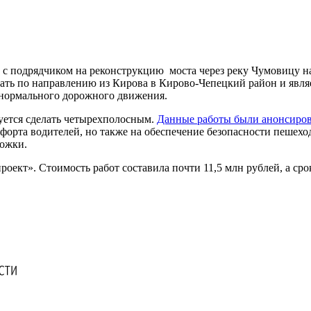
с подрядчиком на реконструкцию моста через реку Чумовицу на 
ехать по направлению из Кирова в Кирово-Чепецкий район и яв
 нормального дорожного движения.
уется сделать четырехполосным.
Данные работы были анонсиро
мфорта водителей, но также на обеспечение безопасности пешехо
рожки.
ект». Стоимость работ составила почти 11,5 млн рублей, а срок