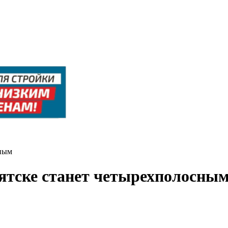
сным
ятске станет четырехполосны