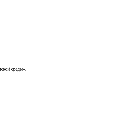
.
дской среды».