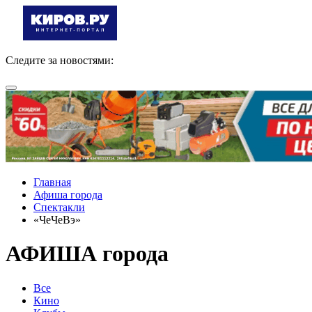
Следите за новостями:
Главная
Афиша города
Спектакли
«ЧеЧеВэ»
АФИША города
Все
Кино