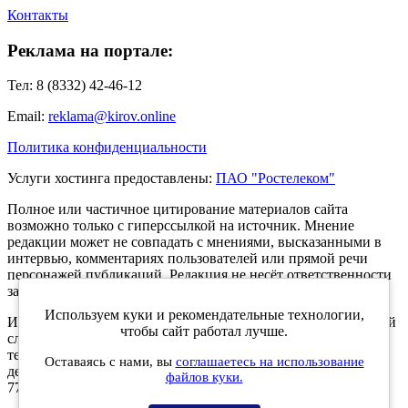
Контакты
Реклама на портале:
Тел: 8 (8332) 42-46-12
Email:
reklama@kirov.online
Политика конфиденциальности
Услуги хостинга предоставлены:
ПАО "Ростелеком"
Полное или частичное цитирование материалов сайта
возможно только с гиперссылкой на источник. Мнение
редакции может не совпадать с мнениями, высказанными в
интервью, комментариях пользователей или прямой речи
персонажей публикаций. Редакция не несёт ответственности
за текст комментариев читателей.
Используем куки и рекомендательные технологии,
Интернет-портал Kirov.online зарегистрирован в Федеральной
чтобы сайт работал лучше.
службе по надзору в сфере связи, информационных
технологий и массовых коммуникаций (Роскомнадзор) 5
Оставаясь с нами, вы
соглашаетесь на использование
декабря 2019 года. Регистрационный номер ЭЛ № ФС 77 -
файлов куки.
77189.