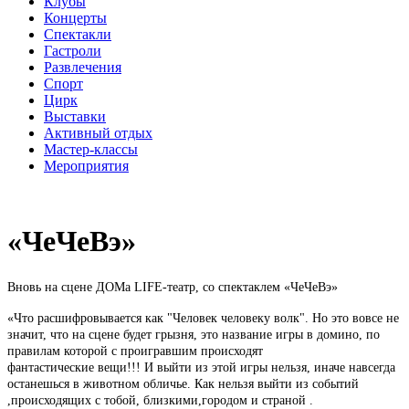
Клубы
Концерты
Спектакли
Гастроли
Развлечения
Спорт
Цирк
Выставки
Активный отдых
Мастер-классы
Мероприятия
«ЧеЧеВэ»
Вновь на сцене ДОМа LIFE-театр, со спектаклем «ЧеЧеВэ»
«Что расшифровывается как "Человек человеку волк". Но это вовсе не
значит, что на сцене будет грызня, это название игры в домино, по
правилам которой с проигравшим происходят
фантастические вещи!!! И выйти из этой игры нельзя, иначе навсегда
останешься в животном обличье. Как нельзя выйти из событий
,происходящих с тобой, близкими,городом и страной .